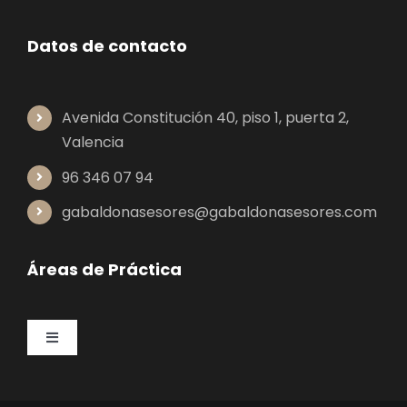
Datos de contacto
Avenida Constitución 40, piso 1, puerta 2,
Valencia
96 346 07 94
gabaldonasesores@gabaldonasesores.com
Áreas de Práctica
Toggle
Navigation
Laboral y Seguridad Social