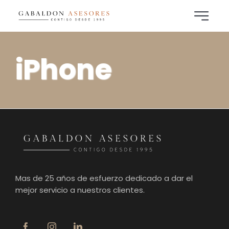
Saltar
al
Toggle
contenido
Navigat
Inicio
iPhone
Áreas de Práctica
Noticias
Contacto
Mas de 25 años de esfuerzo dedicado a dar el
mejor servicio a nuestros clientes.