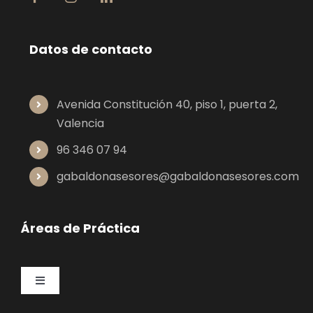
Datos de contacto
Avenida Constitución 40, piso 1, puerta 2,
Valencia
96 346 07 94
gabaldonasesores@gabaldonasesores.com
Áreas de Práctica
Toggle
Navigation