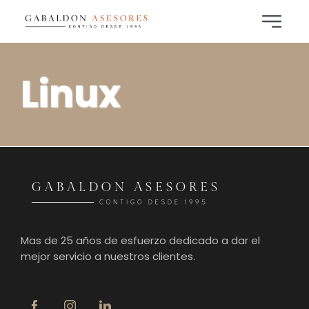
Saltar
al
Toggle
contenido
Navigat
Inicio
Linux
Áreas de Práctica
Noticias
Contacto
Mas de 25 años de esfuerzo dedicado a dar el
mejor servicio a nuestros clientes.