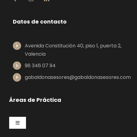
Datos de contacto
Avenida Constitución 40, piso 1, puerta 2,
Valencia
96 346 07 94
gabaldonasesores@gabaldonasesores.com
Áreas de Práctica
Toggle
Navigation